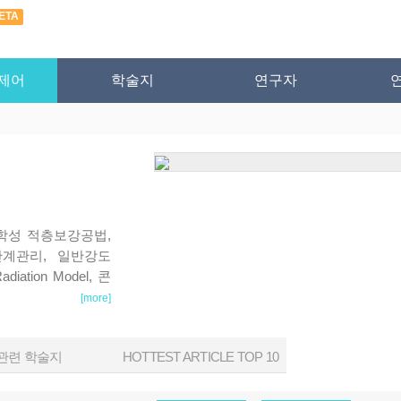
ETA
제어
학술지
연구자
s, 내화학성 적층보강공법,
관계관리, 일반강도
Radiation Model, 콘
 material, NSC,
[more]
관련 학술지
HOTTEST ARTICLE TOP 10