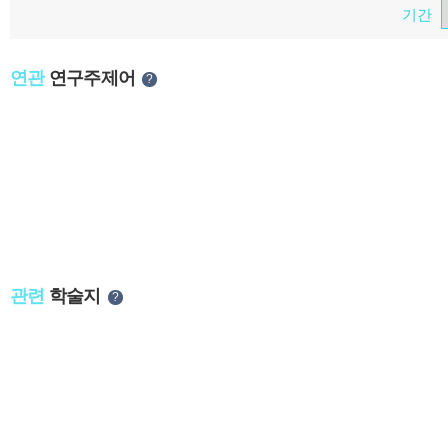
기간
Spatial Arrangement, 공간 배치, 가로시스템, 공간구성방
법, Spatial-Formation, Spatial Compositional,
Configuration of Space, Spacial Planning, Arrangement of
연관
연구주제어
?
space, Spacial Organization, Space According, Spatial
Compositon, 전시공간구조, 입면 구성, 실 구성, Spatial
Construction, 공간체계, spatial component, The
configuration of exhibition space, Plan Composition
Elements, 공간의 혼합, 공간 구조, 구성 공간,
Organization of Space, Space-composition, Construction
of Space, 가로 체계, Space organizing, Interior Space
Composition, 설계유형, Exhibit Space Structure, Structure
of Urban Space, Space Configulation, Space Layout
관련
학술지
?