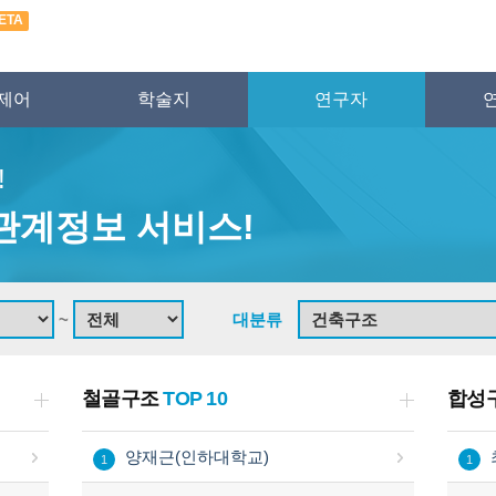
ETA
제어
학술지
연구자
!
관계정보 서비스!
~
대분류
철골구조
TOP 10
합성
양재근(인하대학교)
1
1