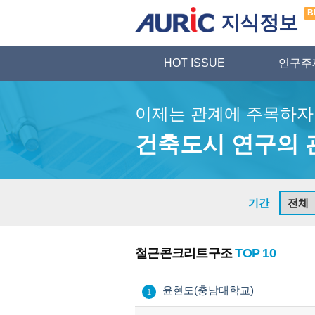
B
지식정보
HOT ISSUE
연구주
이제는 관계에 주목하자
건축도시 연구의 
기간
철근콘크리트구조
TOP 10
윤현도(충남대학교)
1