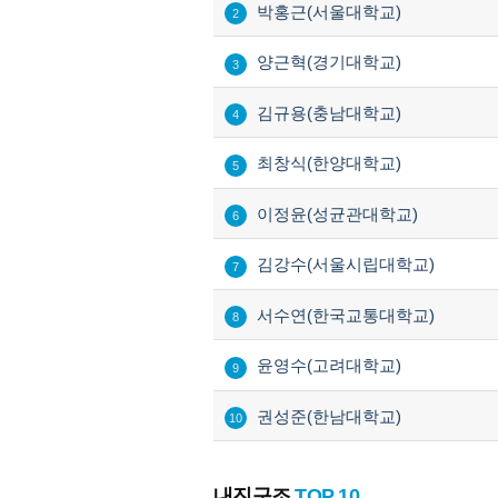
박홍근(서울대학교)
2
양근혁(경기대학교)
3
김규용(충남대학교)
4
최창식(한양대학교)
5
이정윤(성균관대학교)
6
김강수(서울시립대학교)
7
서수연(한국교통대학교)
8
윤영수(고려대학교)
9
권성준(한남대학교)
10
내진구조
TOP 10