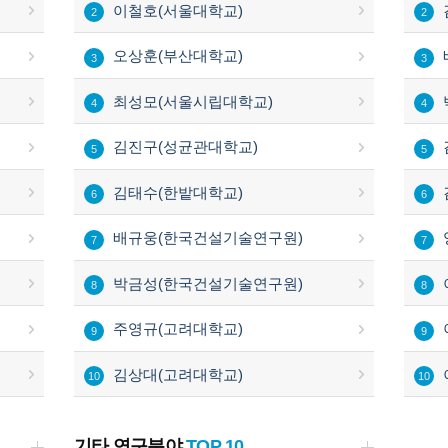
이철호(서울대학교)
2
2
오상훈(부산대학교)
3
3
최성모(서울시립대학교)
4
4
김진구(성균관대학교)
5
5
김태수(한밭대학교)
6
6
배규웅(한국건설기술연구원)
7
7
박금성(한국건설기술연구원)
8
8
주영규(고려대학교)
9
9
김상대(고려대학교)
10
10
기타 연구분야
TOP 10