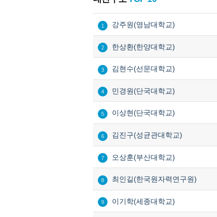
강주원(영남대학교)
1
한상환(한양대학교)
2
김현수(선문대학교)
3
민경원(단국대학교)
4
이상현(단국대학교)
5
김진구(성균관대학교)
6
오상훈(부산대학교)
7
최인길(한국원자력연구원)
8
이기학(세종대학교)
9