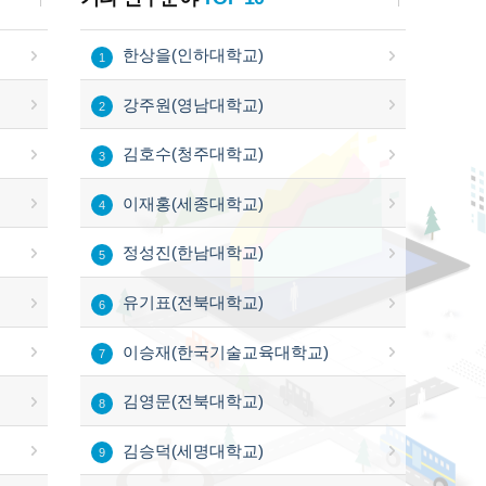
한상을(인하대학교)
1
강주원(영남대학교)
2
김호수(청주대학교)
3
이재홍(세종대학교)
4
정성진(한남대학교)
5
유기표(전북대학교)
6
이승재(한국기술교육대학교)
7
김영문(전북대학교)
8
김승덕(세명대학교)
9