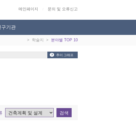
메인페이지
문의 및 오류신고
/
연구기관
>
학술지
>
분야별 TOP 10
?
추이 그래프
류