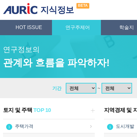
BETA
지식정보
HOT ISSUE
연구주제어
학술지
연구정보의
관계와 흐름을 파악하자!
기간
~
토지 및 주택
TOP 10
지역경제 및 
주택가격
도시개발
1
1