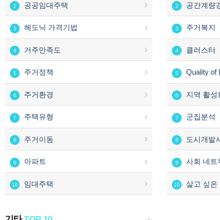
공공임대주택
공간계량
2
2
헤도닉 가격기법
주거복지
3
3
거주만족도
클러스터
4
4
주거정책
Quality of 
5
5
주거환경
지역 활성
6
6
주택유형
군집분석
7
7
주거이동
도시개발
8
8
아파트
사회 네트
9
9
임대주택
살고 싶은
10
10
기타
TOP 10