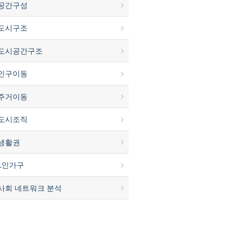
공간구성
도시구조
도시공간구조
인구이동
주거이동
도시조직
생활권
1인가구
사회 네트워크 분석