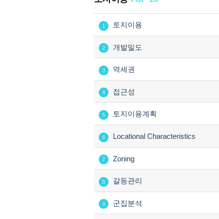
토지이용
1
개발밀도
2
역세권
3
접근성
4
토지이용계획
5
Locational Characteristics
6
Zoning
7
갈등관리
8
군집분석
9