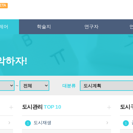
ETA
제어
학술지
연구자
악하자!
~
대분류
도시관리
TOP 10
도시
도시재생
1
1