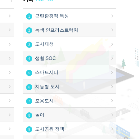
근린환경적 특성
1
녹색 인프라스트럭처
2
도시재생
3
생활 SOC
4
스마트시티
5
지능형 도시
6
포용도시
7
놀이
8
도시공원 정책
9