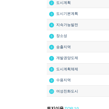
도시계획
2
도시기본계획
3
지속가능발전
4
장소성
5
송출지역
6
개발권양도제
7
도시계획체제
8
수용지역
9
여성친화도시
10
토지이용
TOP 10