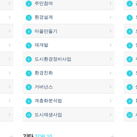
주민참여
2
2
환경설계
3
3
마을만들기
4
4
재개발
5
5
도시환경정비사업
6
6
환경친화
7
7
거버넌스
8
8
계층화분석법
9
9
도시재생사업
10
10
기타
TOP 10