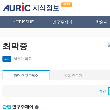
BETA
지식정보
HOT ISSUE
연구주제어
학술지
최막중
서울대학교
소속
관련 연구주제어
공동 연구자
기간
관련
연구주제어
?