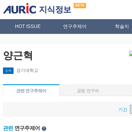
BETA
지식정보
HOT ISSUE
연구주제어
학술지
양근혁
경기대학교
소속
관련 연구주제어
공동 연구자
기간
관련
연구주제어
?