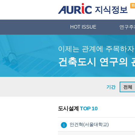
B
지식정보
HOT ISSUE
연구주
이제는 관계에 주목하자
건축도시 연구의 
기간
도시설계
TOP 10
안건혁(서울대학교)
1