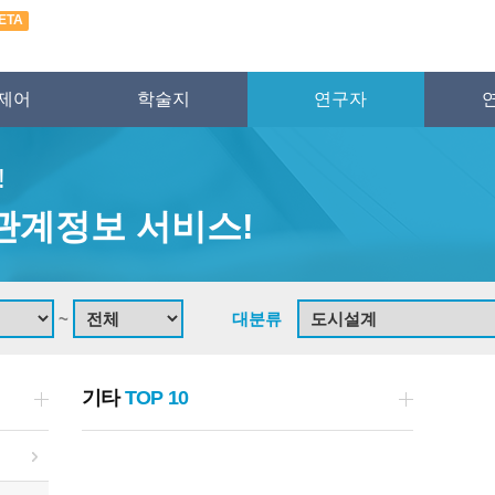
ETA
제어
학술지
연구자
!
관계정보 서비스!
~
대분류
기타
TOP 10