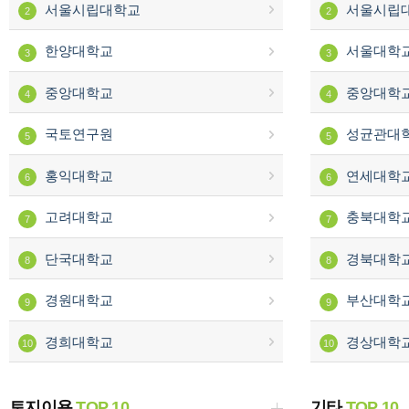
서울시립대학교
서울시립
2
2
한양대학교
서울대학
3
3
중앙대학교
중앙대학
4
4
국토연구원
성균관대
5
5
홍익대학교
연세대학
6
6
고려대학교
충북대학
7
7
단국대학교
경북대학
8
8
경원대학교
부산대학
9
9
경희대학교
경상대학
10
10
토지이용
TOP 10
기타
TOP 10