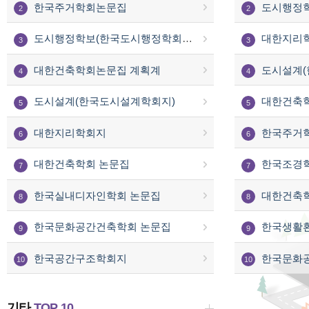
한국주거학회논문집
2
2
도시행정학보(한국도시행정학회 논문집)
대한지리
3
3
대한건축학회논문집 계획계
도시설계(
4
4
도시설계(한국도시설계학회지)
대한건축
5
5
대한지리학회지
한국주거
6
6
대한건축학회 논문집
한국조경
7
7
한국실내디자인학회 논문집
대한건축
8
8
한국문화공간건축학회 논문집
한국생활
9
9
한국공간구조학회지
한국문화
10
10
기타
TOP 10