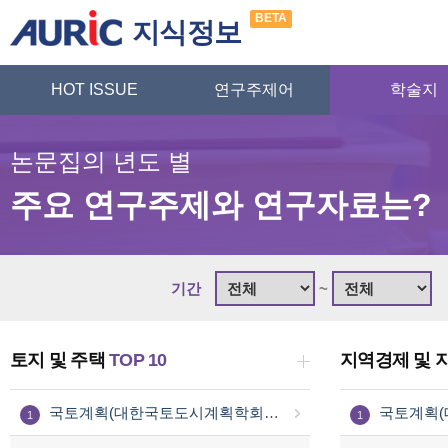
BETA
지식정보
HOT ISSUE
연구주제어
학술지
논문집의 년도 별
주요 연구주제와 연구자료는?
기간
~
토지 및 주택
TOP 10
지역경제 및 
국토계획(대한국토도시계획학회 논문집)
1
1